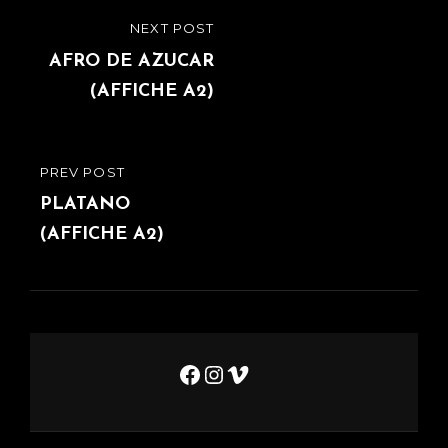
Navigation
NEXT POST
NEXT
de
POST
AFRO DE AZUCAR
(AFFICHE A2)
l’article
PREV POST
PREVIOUS
POST
PLATANO
(AFFICHE A2)
Facebook
Instagram
Vimeo