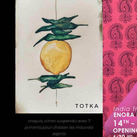
croquis, citron suspendu avec 7
piments pour chasser les mauvais
esprits