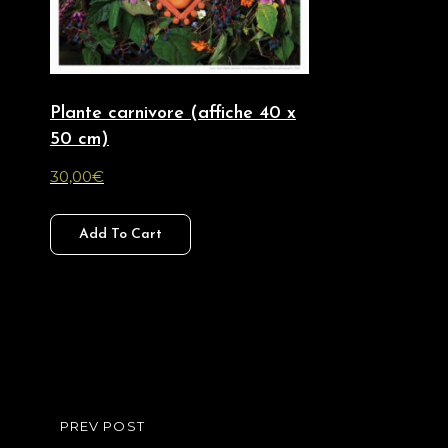
Plante carnivore (affiche 40 x
50 cm)
30,00
€
Add To Cart
Navigation
PREV POST
PREVIOUS