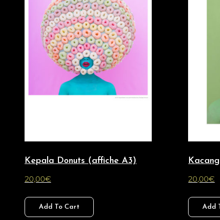
Kepala Donuts (affiche A3)
Kacang
20,00
€
20,00
€
Add To Cart
Add 