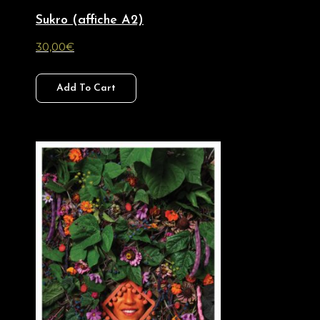
Sukro (affiche A2)
30,00
€
Add To Cart