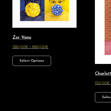
Zor Vanu
380,00
€
–
880,00
€
Select Options
Charlot
150,00
€
Selec