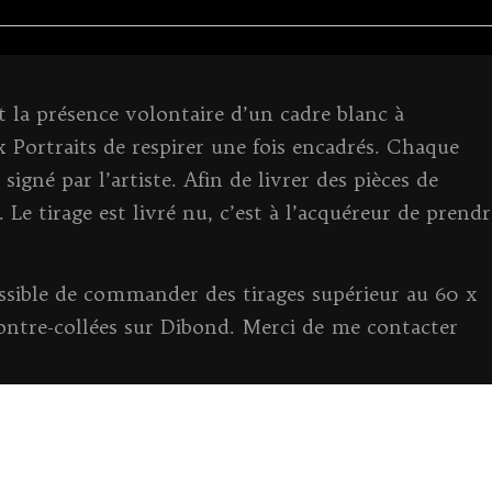
e
te
l
e
p
y
g
b
r
n
c
Li
er
o
g
h
n
o
er
a
k
 la présence volontaire d’un cadre blanc à
k
t
 Portraits de respirer une fois encadrés. Chaque
 signé par l’artiste. Afin de livrer des pièces de
s. Le tirage est livré nu, c’est à l’acquéreur de prendr
possible de commander des tirages supérieur au 60 x
ontre-collées sur Dibond. Merci de me contacter