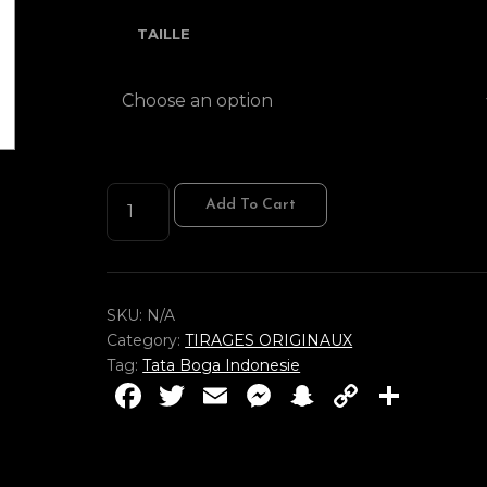
TAILLE
NANGKA
Add To Cart
MACET
QUANTITY
SKU:
N/A
Category:
TIRAGES ORIGINAUX
Tag:
Tata Boga Indonesie
F
T
E
M
S
C
P
a
w
m
e
n
o
ar
c
it
ai
ss
a
p
ta