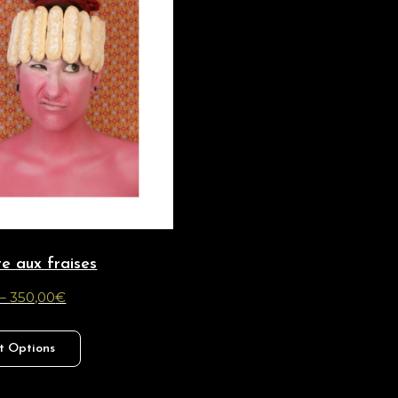
te aux fraises
–
350,00
€
t Options