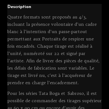
b
r
n
c
Li
er
Description
o
g
h
n
o
er
a
k
Quatre formats sont proposés au 4/3,
k
t
incluant la présence volontaire d’un cadre
blanc à l’intention d’un passe-partout
permettant aux Portraits de respirer une
fois encadrés. Chaque tirage est réalisé à
l’unité, numéroté sur 22 et signé par
l’artiste. Afin de livrer des pièces de qualité,
les délais de fabrication sont variables. Le
tirage est livré nu, c’est à l’acquéreur de
prendre en charge l’encadrement.
Pour les séries Tata Boga et Sabroso, il est
possible de commander des tirages supérieur
au 60 x 90 cm ou encore d’avoir des