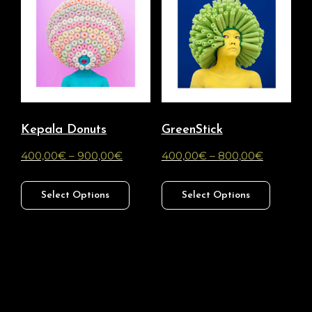
Kepala Donuts
GreenStick
400,00
€
–
900,00
€
400,00
€
–
800,00
€
Select Options
Select Options