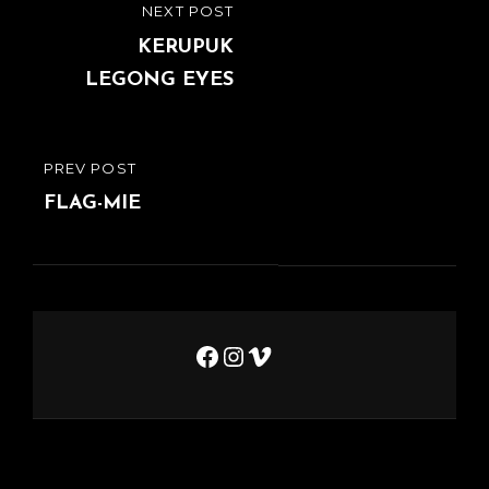
Navigation
NEXT POST
NEXT
de
POST
KERUPUK
LEGONG EYES
l’article
PREV POST
PREVIOUS
POST
FLAG-MIE
Facebook
Instagram
Vimeo