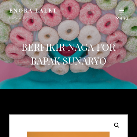
ENORA LALET
FOOD ARTIST
Menu
BERFIKIR NAGA FOR
BAPAK SUNARYO