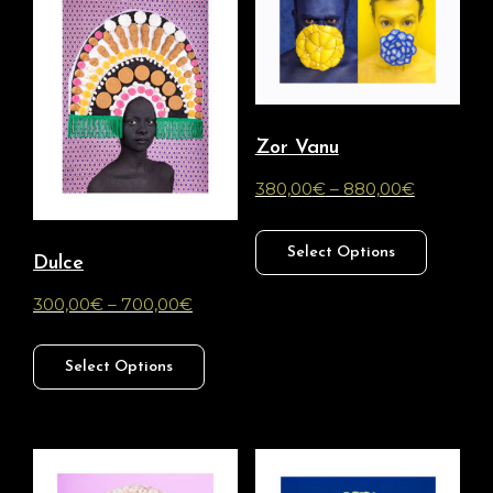
Zor Vanu
380,00
€
–
880,00
€
Select Options
Dulce
300,00
€
–
700,00
€
Select Options