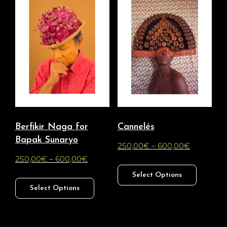
Berfikir Naga for
Cannelés
Bapak Sunaryo
250,00
€
–
600,00
€
250,00
€
–
600,00
€
Select Options
Select Options