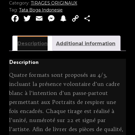
Category:
TIRAGES ORIGINAUX
Tag:
Tata Boga Indonesie
F
T
E
M
S
C
P
a
w
m
e
n
o
ar
c
it
ai
ss
a
p
ta
Description
Additional information
e
te
l
e
p
y
g
b
r
n
c
Li
er
Description
o
g
h
n
o
er
a
k
Quatre formats sont proposés au 4/3,
k
t
incluant la présence volontaire d’un cadre
blanc à l’intention d’un passe-partout
permettant aux Portraits de respirer une
fois encadrés. Chaque tirage est réalisé à
l’unité, numéroté sur 22 et signé par
l’artiste. Afin de livrer des pièces de qualité,