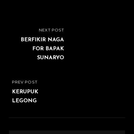
Navigation
NEXT POST
NEXT
de
POST
BERFIKIR NAGA
FOR BAPAK
l’article
SUNARYO
PREV POST
PREVIOUS
POST
KERUPUK
LEGONG