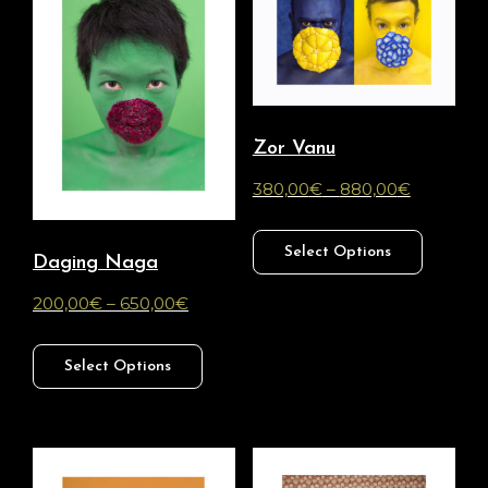
Zor Vanu
380,00
€
–
880,00
€
Select Options
Daging Naga
200,00
€
–
650,00
€
Select Options