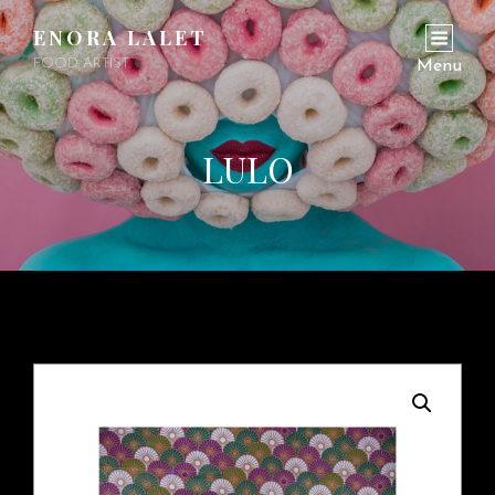
ENORA LALET
FOOD ARTIST
Menu
LULO