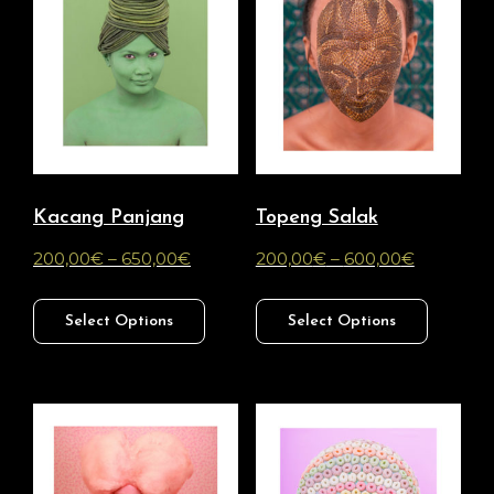
Kacang Panjang
Topeng Salak
200,00
€
–
650,00
€
200,00
€
–
600,00
€
Select Options
Select Options