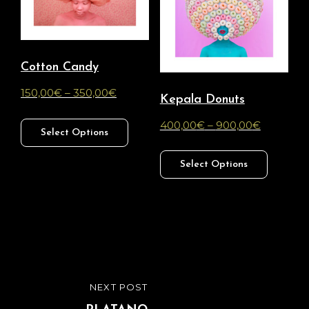
Cotton Candy
150,00
€
–
350,00
€
Kepala Donuts
400,00
€
–
900,00
€
Select Options
Select Options
Navigation
NEXT POST
NEXT