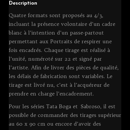
Description
o
g
h
n
o
er
a
k
Quatre formats sont proposés au 4/3,
k
t
incluant la présence volontaire d’un cadre
blanc à l’intention d’un passe-partout
permettant aux Portraits de respirer une
fois encadrés. Chaque tirage est réalisé à
l’unité, numéroté sur 22 et signé par
l’artiste. Afin de livrer des pièces de qualité,
les délais de fabrication sont variables. Le
tirage est livré nu, c’est à l’acquéreur de
prendre en charge l’encadrement.
Pour les séries Tata Boga et Sabroso, il est
possible de commander des tirages supérieur
au 60 x 90 cm ou encore d’avoir des