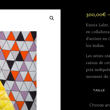
300,00
€
Enora Lalet,
en collabor
d’artiste en
los Indias.
Les séries r
raison de ce
prix indiqué
moment du 
TAILLE