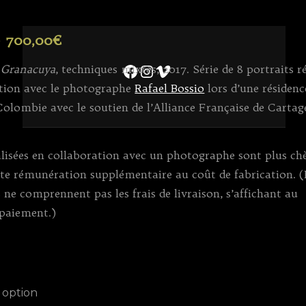
–
700,00
€
Facebook
Instagram
Vimeo
Granacuya
, techniques mixtes, 2017. Série de 8 portraits r
ation avec le photographe
Rafael Bossio
lors d’une résidenc
 Colombie avec le soutien de l’Alliance Française de Carta
éalisées en collaboration avec un photographe sont plus ch
tte rémunération supplémentaire au coût de fabrication. (
s ne comprennent pas les frais de livraison, s’affichant au
paiement.)