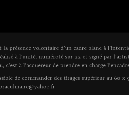
k
 la présence volontaire d’un cadre blanc à l’intent
alisé à l’unité, numéroté sur 22 et signé par l’artiste
 nu, c’est à l’acquéreur de prendre en charge l’encad
possible de commander des tirages supérieur au 60 x
noraculinaire@yahoo.fr