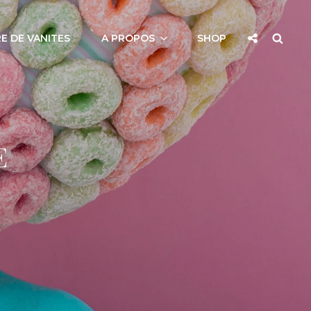
Social
Searc
E DE VANITES
A PROPOS
SHOP
Share
E