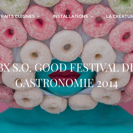
RAITS CUISINÉS
INSTALLATIONS
LA CREATUR
BX S.O. GOOD FESTIVAL D
GASTRONOMIE 2014