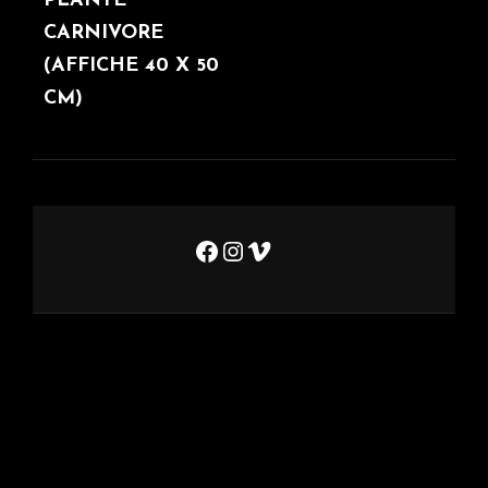
POST
PLANTE
CARNIVORE
(AFFICHE 40 X 50
CM)
Facebook
Instagram
Vimeo