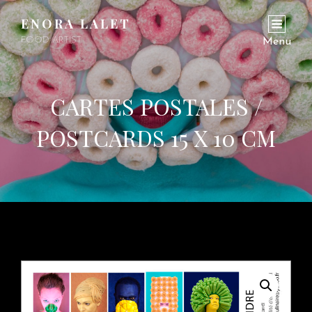
ENORA LALET
FOOD ARTIST
Menu
CARTES POSTALES /
POSTCARDS 15 X 10 CM