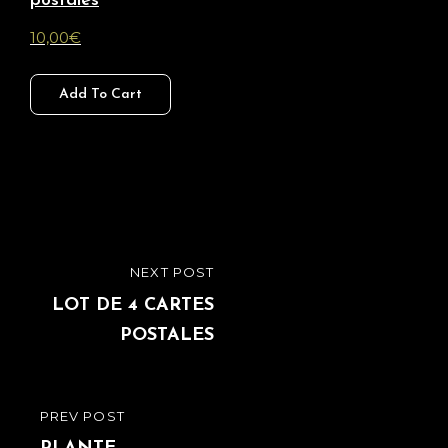
postales
10,00
€
Add To Cart
Navigation
NEXT POST
NEXT
de
POST
LOT DE 4 CARTES
POSTALES
l’article
PREV POST
PREVIOUS