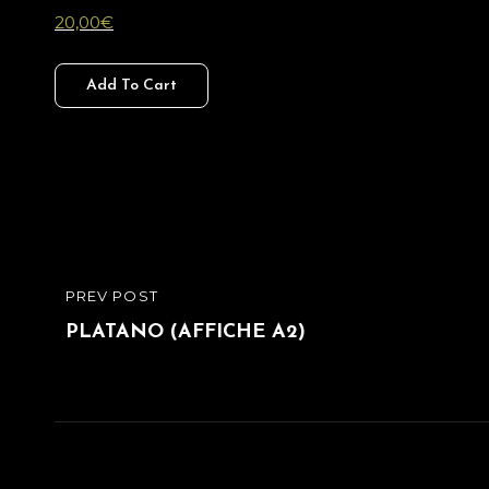
20,00
€
Add To Cart
Navigation
PREV POST
PREVIOUS
de
POST
PLATANO (AFFICHE A2)
l’article