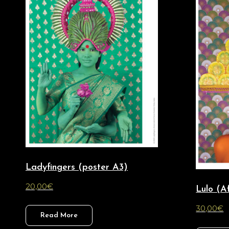
Ladyfingers (poster A3)
20,00
€
Lulo (A
30,00
€
Read More