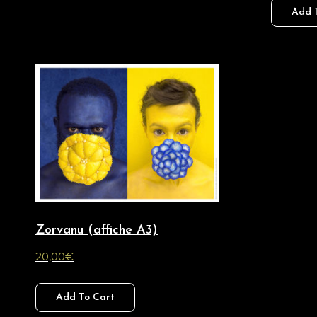
Add 
Zorvanu (affiche A3)
20,00
€
Add To Cart