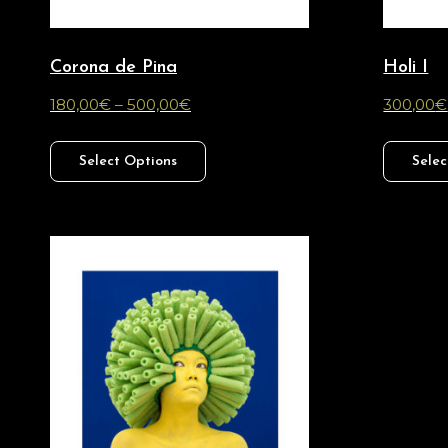
Corona de Pina
Holi I
180,00
€
–
500,00
€
300,00
€
Select Options
Selec