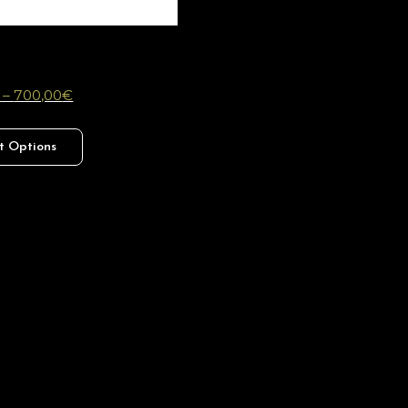
–
700,00
€
t Options