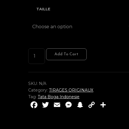
TAILLE
PAPUPAPEDA
Add To Cart
I
QUANTITY
SKU:
N/A
Category:
TIRAGES ORIGINAUX
Tag:
Tata Boga Indonesie
F
T
E
M
S
C
P
a
w
m
e
n
o
ar
c
it
ai
ss
a
p
ta