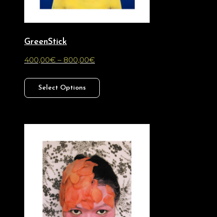
GreenStick
400,00
€
–
800,00
€
Select Options