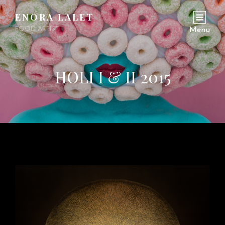
ENORA LALET
FOOD ARTIST
Menu
HOLI I & II 2015