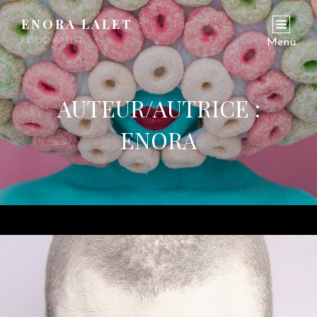
ENORA LALET
FOOD ARTIST
Menu
AUTEUR/AUTRICE :
ENORA