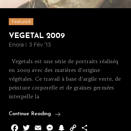
Featured
VEGETAL 2009
Enora
3 Fév ’13
Vegetals est une série de portraits réaliséq
en 2009 avec des matières d’origine
végétales. Ce travail à base d’argile verte, de
peinture corporelle et de graines germées
interpelle la
VEGETAL
Continue Reading
2009
F
T
E
M
S
C
P