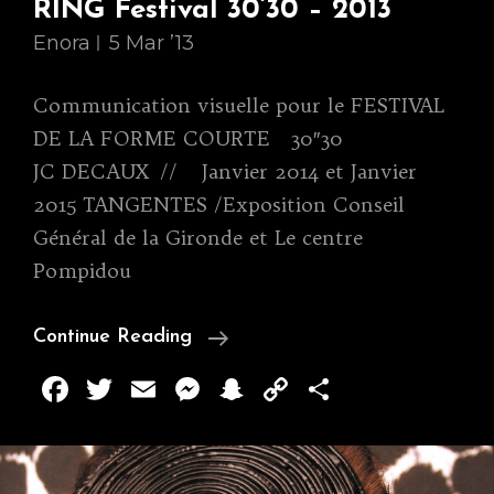
RING Festival 30’30 – 2013
Enora
5 Mar ’13
Communication visuelle pour le FESTIVAL
DE LA FORME COURTE 30″30
JC DECAUX // Janvier 2014 et Janvier
2015 TANGENTES /Exposition Conseil
Général de la Gironde et Le centre
Pompidou
RING
Continue Reading
Festival
F
T
E
M
S
C
P
30’30
a
w
m
e
n
o
ar
–
c
it
ai
ss
a
p
ta
2013