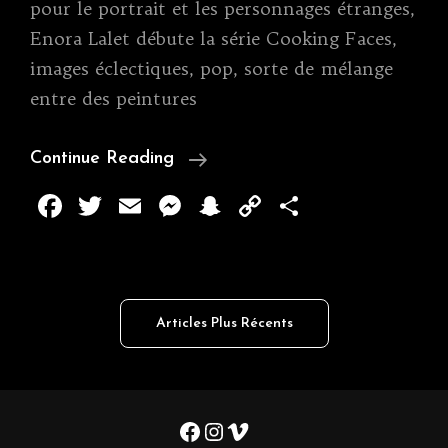
pour le portrait et les personnages étranges,
Enora Lalet débute la série Cooking Faces,
images éclectiques, pop, sorte de mélange
entre des peintures
COOKING
Continue Reading
FACES
F
T
E
M
S
C
P
2008
a
w
m
e
n
o
ar
c
it
ai
ss
a
p
ta
e
te
l
e
p
y
g
Navigation
b
r
n
c
Li
er
Articles Plus Récents
des
o
g
h
n
articles
o
er
a
k
k
t
Facebook
Instagram
Vimeo